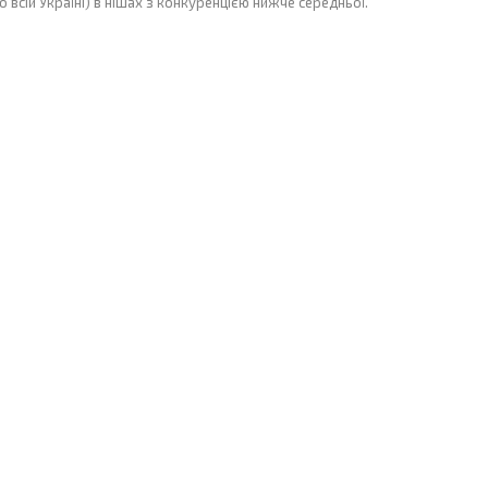
о всій Україні) в нішах з конкуренцією нижче середньої.