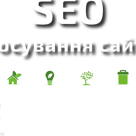
SEO
осування сай
!
-