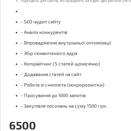
Підходить для сайтів, які працюють на один-два регіони (не п
- SEO-аудит сайту
- Аналіз конкурентів
- Впровадження внутрішньої оптимізації
- Збір семантичного ядра
- Копірайтинг (5 статей щомісячно)
- Додавання статей на сайт
- Робота зі сниппета (мікророзмітки)
- Просування до 1000 запитів
- Закупівля посилань на суму 1500 грн.
6500