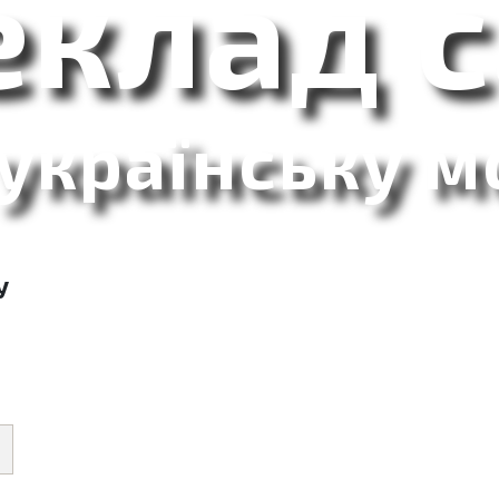
еклад с
 українську м
У