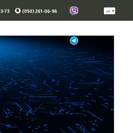
23-73
(050) 261-06-96
UA