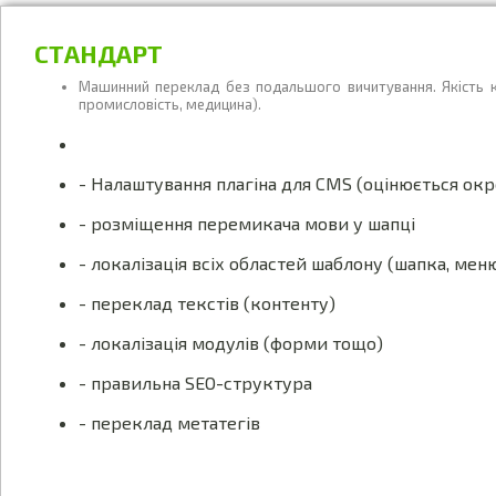
СТАНДАРТ
Машинний переклад без подальшого вичитування. Якість ко
промисловість, медицина).
- Налаштування плагіна для CMS (оцінюється ок
- розміщення перемикача мови у шапці
- локалізація всіх областей шаблону (шапка, меню
- переклад текстів (контенту)
- локалізація модулів (форми тощо)
- правильна SEO-структура
- переклад метатегів