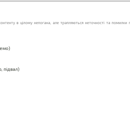
нтенту в цілому непогана, але трапляються неточності та помилки п
ремо)
, підвал)