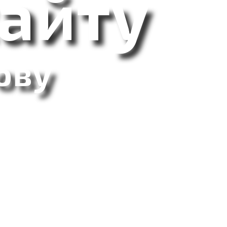
айту
ову