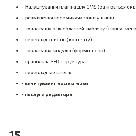
- Налаштування плагіна для CMS (оцінюється ок
- розміщення перемикача мови у шапці
- локалізація всіх областей шаблону (шапка, меню
- переклад текстів (контенту)
- локалізація модулів (форми тощо)
- правильна SEO-структура
- переклад метатегів
-
вичитування носієм мови
-
послуги редактора
15