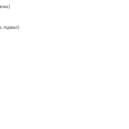
ремо)
, підвал)